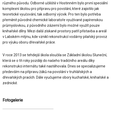
různého původu. Odborné učiliště v Hostinném bylo první speciální
komplexní školou pro přípravu pro povolání, které zajistilo jak
teoretické vyučování, tak odborný výcvik. Pro ten bylo potřeba
přeměnit původně chemické laboratoře využívané papírenskou
průmyslovkou, z původního zázemí bylo možné využít pouze
knihařské dílny. Mezi další získané prostory patří přístavba a areál
v Labském mlýnu, kde vznikl rekonstrukcí vodárny pilařský provoz
pro výuku oboru dřevařské práce.
V roce 2013 se tehdejší škola sloučila se Základní školou Sluneční,
která se o tři roky později do našeho tradičního areálu díky
rekonstrukci internátu také nastěhovala. Dnes se specializujeme
především na přípravu žáků na povolání v truhlářských a
dřevařských pracích. Dále vyučujeme obory kuchařské, knihařské a
zednické.
Fotogalerie