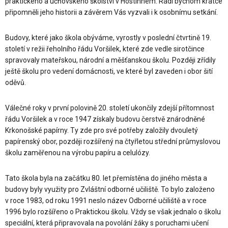
praktického a učňovského školství v Hostinném. Rádi bychom krátce
připomněli jeho historii a závěrem Vás vyzvali i k osobnímu setkání.
Budovy, které jako škola obýváme, vyrostly v poslední čtvrtině 19.
století v režii řeholního řádu Voršilek, které zde vedle sirotčince
spravovaly mateřskou, národní a měšťanskou školu. Později zřídily
ještě školu pro vedení domácnosti, ve které byl zaveden i obor šití
oděvů.
Válečné roky v první polovině 20. století ukončily zdejší přítomnost
řádu Voršilek a v roce 1947 získaly budovu čerstvě znárodněné
Krkonošské papírny. Ty zde pro své potřeby založily dvouletý
papírenský obor, později rozšířený na čtyřletou střední průmyslovou
školu zaměřenou na výrobu papíru a celulózy.
Tato škola byla na začátku 80. let přemístěna do jiného města a
budovy byly využity pro Zvláštní odborné učiliště. To bylo založeno
v roce 1983, od roku 1991 neslo název Odborné učiliště a v roce
1996 bylo rozšířeno o Praktickou školu. Vždy se však jednalo o školu
speciální, která připravovala na povolání žáky s poruchami učení