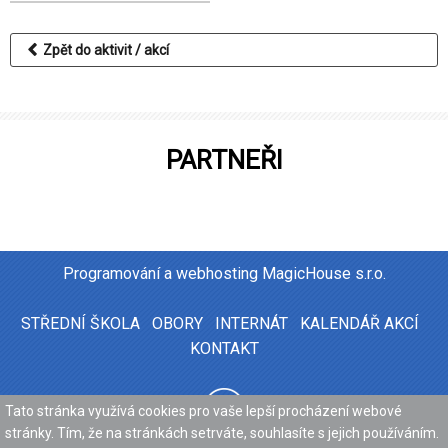
Zpět do aktivit / akcí
PARTNEŘI
Programování a webhosting
MagicHouse s.r.o.
STŘEDNÍ ŠKOLA
OBORY
INTERNÁT
KALENDÁŘ AKCÍ
KONTAKT
Tato stránka využívá cookies pro vaše lepší procházení webové
Potřebujete poradit?
Zeptejte se našeho asis
stránky. Tím, že na stránkách setrváte, souhlasíte s jejich používáním.